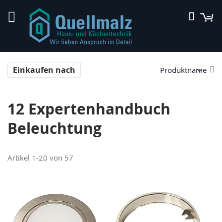
Direkt
M
Suche
zum
Inhalt
In
Einkaufen nach
ab
Re
12 Expertenhandbuch
Beleuchtung
Artikel
1
-
20
von
57