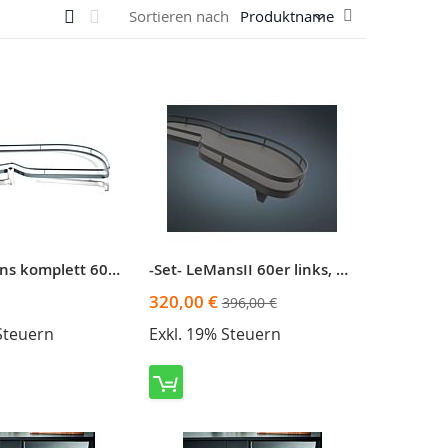
Ansicht
In
Raster
Liste
Sortieren nach
als
absteigender
Reihenfolge
-Set- LeMans komplett 60er rechts, weiß
-Set- LeMansII 60er links, anthrazit
Sonderangebot
320,00 €
396,00 €
Steuern
Exkl. 19% Steuern