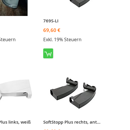
769S-LI
69,60 €
Steuern
Exkl. 19% Steuern
lus links, weiß
SoftStopp Plus rechts, anthrazit