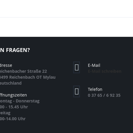
EN FRAGEN?
dresse
E-Mail
eichenbacher Straße 22
E-Mail schreiben
8499 Reichenbach OT Mylau
eutschland
Telefon
ffnungszeiten
0 37 65 / 6 92 35
ontag - Donnerstag
.00 - 15.45 Uhr
reitag
.00-14.00 Uhr