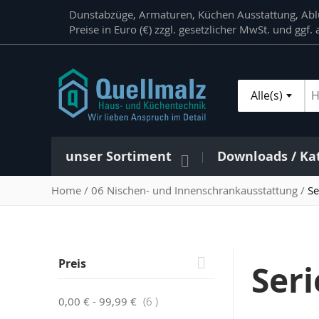
Direkt
Dunstabzüge, Armaturen, Küchen Ausstattung, Ablu
zum
Preise in Euro (€) zzgl. gesetzlicher MwSt. und ggf
Inhalt
Alle(s)
Su
unser Sortiment
Downloads / Ka
Home
06 Nischen- und Innenschrankausstattung
Se
Preis
Ser
Artikel
0,00 €
-
99,99 €
6