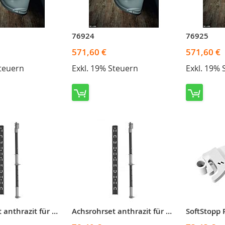
76924
76925
571,60 €
571,60 €
Steuern
Exkl. 19% Steuern
Exkl. 19% 
Achsrohrset anthrazit für LeMans H 600-750mm
Achsrohrset anthrazit für LeMans H 720-900 mm
SoftStopp P