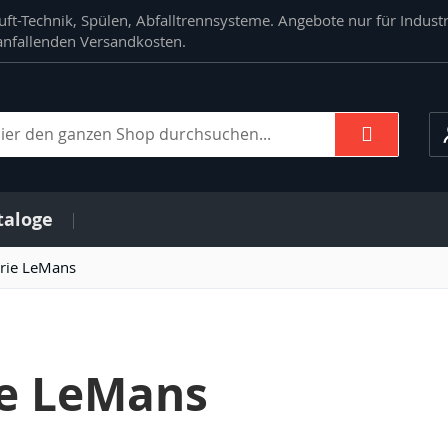
ft-Technik, Spülen, Abfalltrennsysteme. Angebote nur für Indust
. anfallenden Versandkosten.
Suche
che
taloge
rie LeMans
ie LeMans