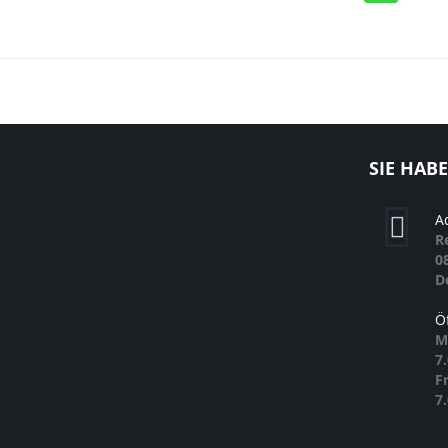
SIE HAB
A
R
0
D
Ö
M
7
F
7