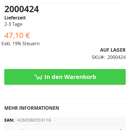
Zum
2000424
Anfang
Lieferzeit
der
2-3 Tage
Bildergalerie
springen
47,10 €
Exkl. 19% Steuern
AUF LAGER
SKU
2000424
In den Warenkorb
MEHR INFORMATIONEN
4260586553116