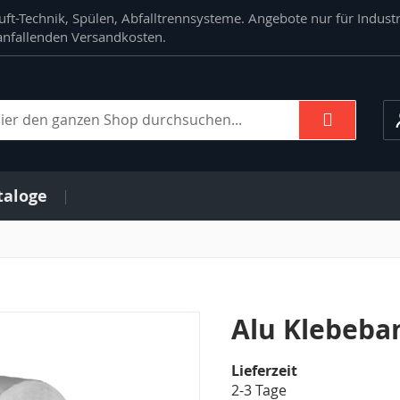
ft-Technik, Spülen, Abfalltrennsysteme. Angebote nur für Indust
. anfallenden Versandkosten.
Suche
che
taloge
Alu Klebeba
Lieferzeit
2-3 Tage