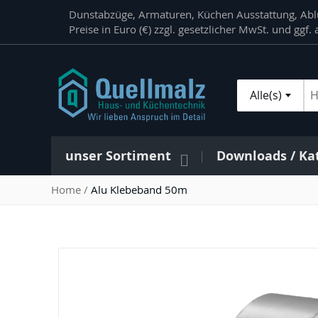
Direkt
Dunstabzüge, Armaturen, Küchen Ausstattung, Ablu
zum
Preise in Euro (€) zzgl. gesetzlicher MwSt. und ggf
Inhalt
Alle(s)
Su
unser Sortiment
Downloads / Ka
Home
Alu Klebeband 50m
Zum
Ende
der
Bildergalerie
springen