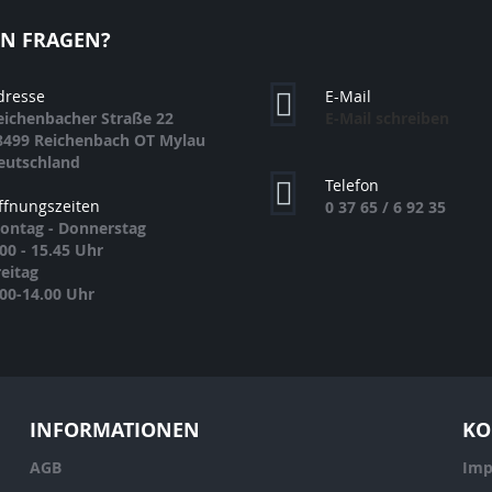
EN FRAGEN?
dresse
E-Mail
eichenbacher Straße 22
E-Mail schreiben
8499 Reichenbach OT Mylau
eutschland
Telefon
ffnungszeiten
0 37 65 / 6 92 35
ontag - Donnerstag
.00 - 15.45 Uhr
reitag
.00-14.00 Uhr
INFORMATIONEN
KO
AGB
Imp