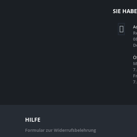
SIE HAB
A
R
0
D
Ö
M
7
F
7
HILFE
Formular zur Widerrufsbelehrung