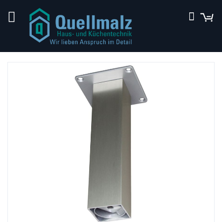
Direkt
M
Suche
zum
Inhalt
Zum
Ende
der
Bildergalerie
springen