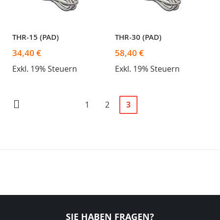
THR-15 (PAD)
THR-30 (PAD)
34,40 €
58,40 €
Exkl. 19% Steuern
Exkl. 19% Steuern
Seite
Seite
Zurück
Seite
Seite
Sie
1
2
3
lesen
gerade
Seite
SIE HABEN FRAGEN?