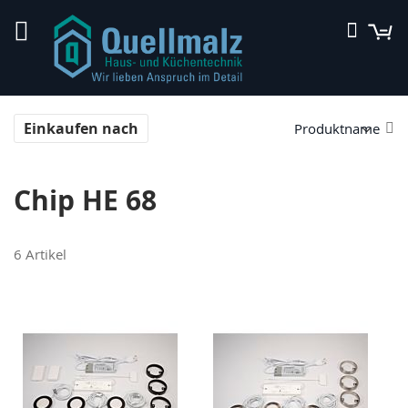
Direkt
M
Suche
zum
Inhalt
In
Einkaufen nach
ab
Re
Chip HE 68
6
Artikel