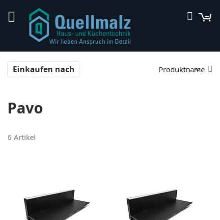
Direkt
M
Suche
zum
Inhalt
In
Einkaufen nach
ab
Re
Pavo
6
Artikel