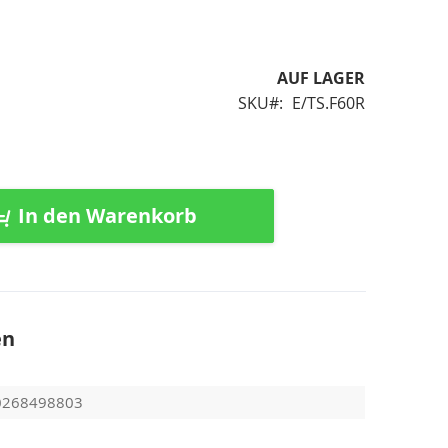
AUF LAGER
SKU
E/TS.F60R
In den Warenkorb
en
0268498803