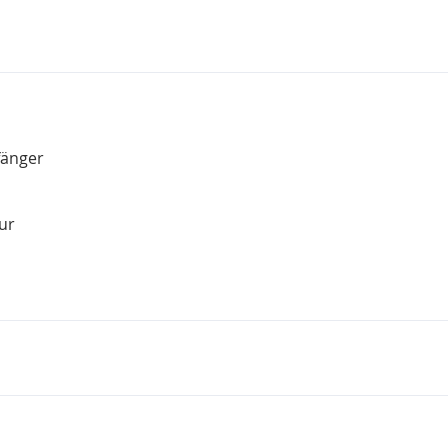
fänger
ur