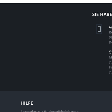
SIE HAB
A
R
0
D
Ö
M
7
F
7
HILFE
Formular zur Widerrufsbelehrung