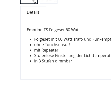
Zum
Details
Anfang
der
Bildergalerie
Emotion TS Folgeset 60 Watt
springen
Folgeset mit 60 Watt Trafo und Funkemp
ohne Touchsensor!
mit Repeater
Stufenlose Einstellung der Lichttemperat
in 3 Stufen dimmbar