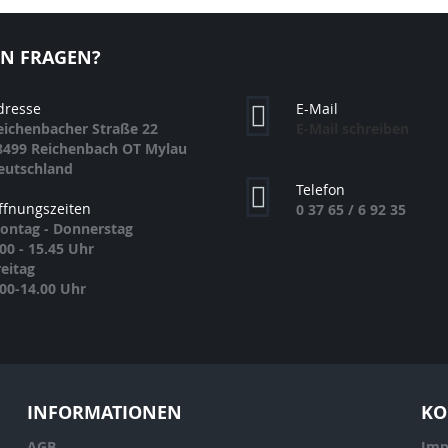
EN FRAGEN?
dresse
E-Mail
eichenbacher Straße 22
E-Mail schreiben
8499 Reichenbach OT Mylau
eutschland
Telefon
ffnungszeiten
0 37 65 / 6 92 35
ontag - Donnerstag
.00 - 15.45 Uhr
reitag
.00-14.00 Uhr
INFORMATIONEN
KO
AGB
Imp