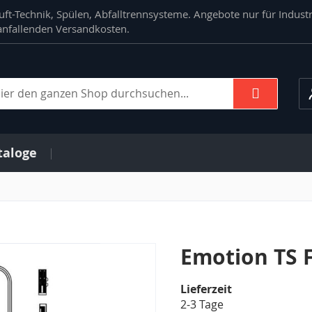
ft-Technik, Spülen, Abfalltrennsysteme. Angebote nur für Indust
. anfallenden Versandkosten.
Suche
che
taloge
Emotion TS F
Lieferzeit
2-3 Tage