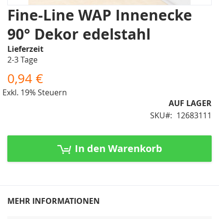
Zum
Fine-Line WAP Innenecke
Anfang
90° Dekor edelstahl
der
Bildergalerie
Lieferzeit
springen
2-3 Tage
0,94 €
Exkl. 19% Steuern
AUF LAGER
SKU
12683111
In den Warenkorb
MEHR INFORMATIONEN