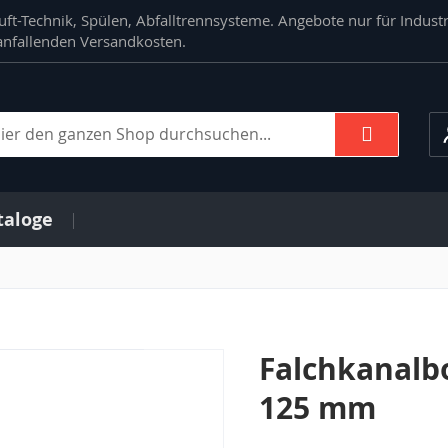
ft-Technik, Spülen, Abfalltrennsysteme. Angebote nur für Indust
. anfallenden Versandkosten.
Suche
che
taloge
Falchkanalb
125 mm