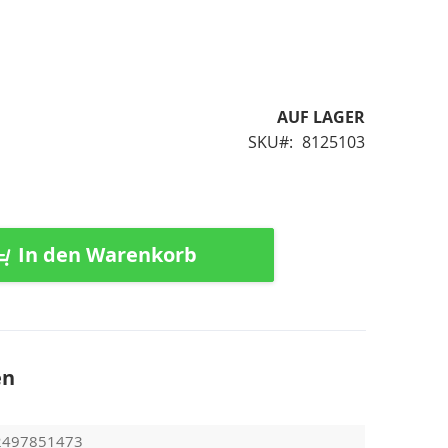
AUF LAGER
SKU
8125103
In den Warenkorb
en
2497851473