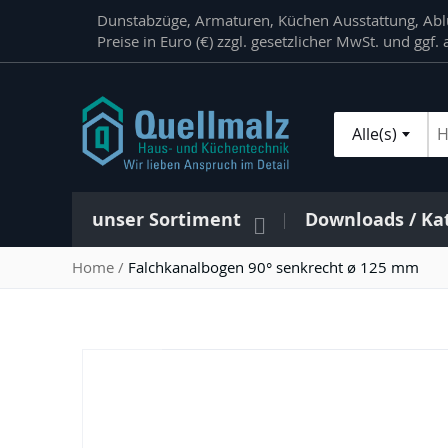
Direkt
Dunstabzüge, Armaturen, Küchen Ausstattung, Ablu
zum
Preise in Euro (€) zzgl. gesetzlicher MwSt. und ggf
Inhalt
Alle(s)
Su
unser Sortiment
Downloads / Ka
Home
Falchkanalbogen 90° senkrecht ø 125 mm
Zum
Ende
der
Bildergalerie
springen