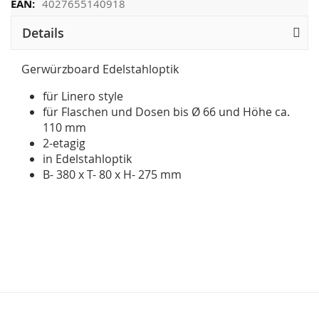
4027655140918
Details
Gerwürzboard Edelstahloptik
für Linero style
für Flaschen und Dosen bis Ø 66 und Höhe ca.
110 mm
2-etagig
in Edelstahloptik
B- 380 x T- 80 x H- 275 mm