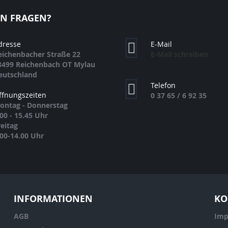
EN FRAGEN?
dresse
E-Mail
eichenbacher Straße 22
E-Mail schreiben
8499 Reichenbach OT Mylau
eutschland
Telefon
ffnungszeiten
0 37 65 / 6 92 35
ontag - Donnerstag
.00 - 15.45 Uhr
reitag
.00-14.00 Uhr
INFORMATIONEN
KO
AGB
Imp