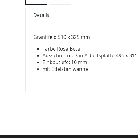
Zum
Details
Anfang
der
Bildergalerie
Granitfeld 510 x 325 mm
springen
Farbe Rosa Beta
Ausschnittmaß in Arbeitsplatte 496 x 3
Einbautiefe: 10 mm
mit Edelstahlwanne