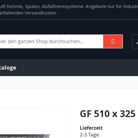
ft-Technik, Spülen, Abfalltrennsysteme. Angebote nur für Indust
. anfallenden Versandkosten.
Suche
che
taloge
GF 510 x 32
Lieferzeit
2-3 Tage