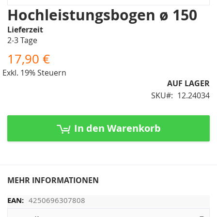
Zum
Hochleistungsbogen ø 150
Anfang
Lieferzeit
der
2-3 Tage
Bildergalerie
springen
17,90 €
Exkl. 19% Steuern
AUF LAGER
SKU
12.24034
In den Warenkorb
MEHR INFORMATIONEN
4250696307808