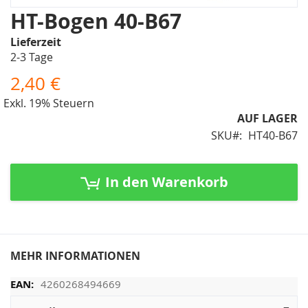
Zum
HT-Bogen 40-B67
Anfang
Lieferzeit
der
2-3 Tage
Bildergalerie
springen
2,40 €
Exkl. 19% Steuern
AUF LAGER
SKU
HT40-B67
In den Warenkorb
MEHR INFORMATIONEN
4260268494669