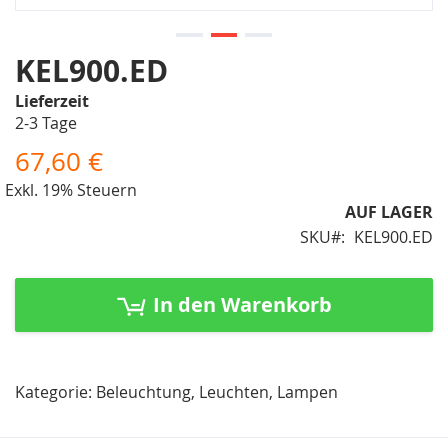
Zum
KEL900.ED
Anfang
Lieferzeit
der
2-3 Tage
Bildergalerie
springen
67,60 €
Exkl. 19% Steuern
AUF LAGER
SKU
KEL900.ED
In den Warenkorb
Kategorie: Beleuchtung, Leuchten, Lampen