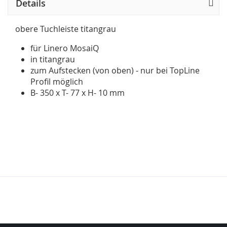
Details
obere Tuchleiste titangrau
für Linero MosaiQ
in titangrau
zum Aufstecken (von oben) - nur bei TopLine
Profil möglich
B- 350 x T- 77 x H- 10 mm