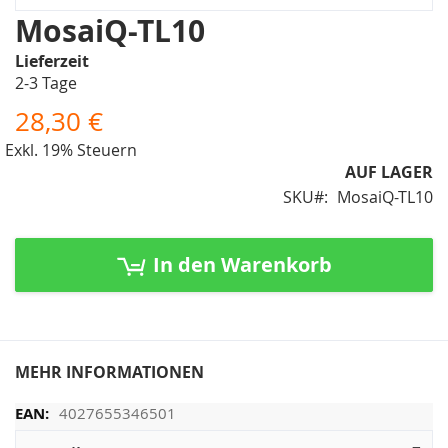
Zum
MosaiQ-TL10
Anfang
Lieferzeit
der
2-3 Tage
Bildergalerie
springen
28,30 €
Exkl. 19% Steuern
AUF LAGER
SKU
MosaiQ-TL10
In den Warenkorb
MEHR INFORMATIONEN
4027655346501