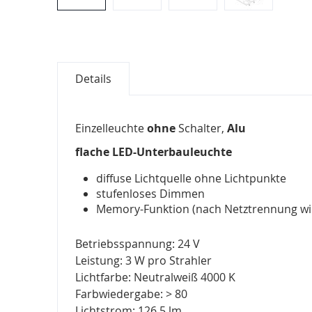
Zum
Anfang
der
Bildergalerie
Details
springen
Einzelleuchte
ohne
Schalter,
Alu
flache LED-Unterbauleuchte
diffuse Lichtquelle ohne Lichtpunkte
stufenloses Dimmen
Memory-Funktion (nach Netztrennung wir
Betriebsspannung: 24 V
Leistung: 3 W pro Strahler
Lichtfarbe: Neutralweiß 4000 K
Farbwiedergabe: > 80
Lichtstrom: 126,5 lm