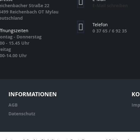
eichenbacher Straße 22
E-Mail schreiben
8499 Reichenbach OT Mylau
eutschland
Telefon
ffnungszeiten
0 37 65 / 6 92 35
ontag - Donnerstag
.00 - 15.45 Uhr
reitag
.00-14.00 Uhr
INFORMATIONEN
KO
AGB
Imp
Datenschutz