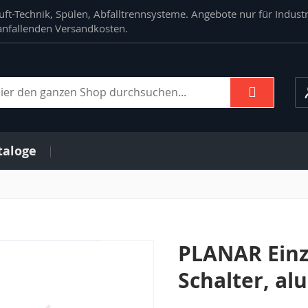
ft-Technik, Spülen, Abfalltrennsysteme. Angebote nur für Indust
. anfallenden Versandkosten.
Suche
che
taloge
PLANAR Einz
Schalter, alu