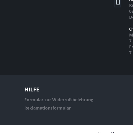
R
0
D
Ö
M
7
F
7
HILFE
Formular zur Widerrufsbelehrung
Reklamationsformular