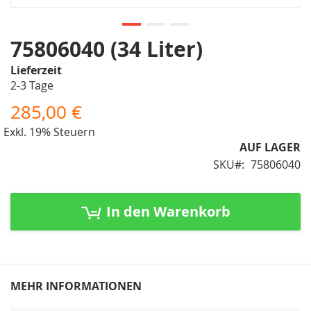
Zum
75806040 (34 Liter)
Anfang
Lieferzeit
der
2-3 Tage
Bildergalerie
springen
285,00 €
Exkl. 19% Steuern
AUF LAGER
SKU
75806040
In den Warenkorb
MEHR INFORMATIONEN