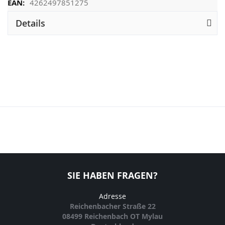
4262497851275
Details
SIE HABEN FRAGEN?
Adresse
Reichenbacher Straße 22
08499 Reichenbach OT Mylau