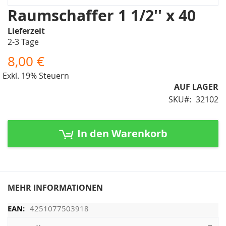
Zum
Raumschaffer 1 1/2'' x 40
Anfang
Lieferzeit
der
2-3 Tage
Bildergalerie
springen
8,00 €
Exkl. 19% Steuern
AUF LAGER
SKU
32102
In den Warenkorb
MEHR INFORMATIONEN
4251077503918