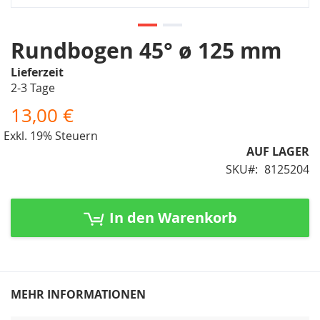
Zum
Rundbogen 45° ø 125 mm
Anfang
Lieferzeit
der
2-3 Tage
Bildergalerie
springen
13,00 €
Exkl. 19% Steuern
AUF LAGER
SKU
8125204
In den Warenkorb
MEHR INFORMATIONEN