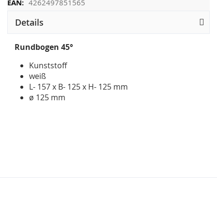
4262497851565
Details
Rundbogen 45°
Kunststoff
weiß
L- 157 x B- 125 x H- 125 mm
ø 125 mm