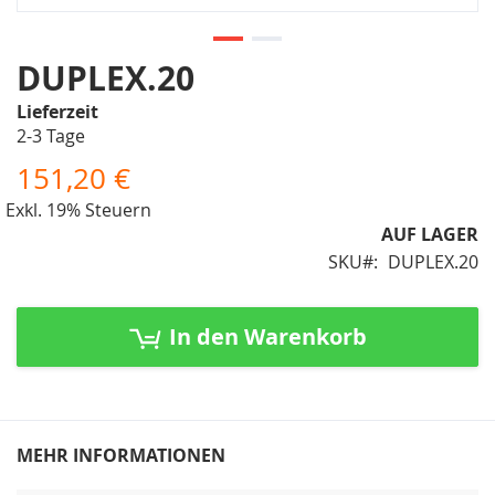
Zum
DUPLEX.20
Anfang
Lieferzeit
der
2-3 Tage
Bildergalerie
springen
151,20 €
Exkl. 19% Steuern
AUF LAGER
SKU
DUPLEX.20
In den Warenkorb
MEHR INFORMATIONEN