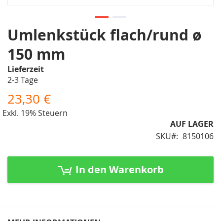
Zum
Umlenkstück flach/rund ø
Anfang
150 mm
der
Bildergalerie
Lieferzeit
springen
2-3 Tage
23,30 €
Exkl. 19% Steuern
AUF LAGER
SKU
8150106
In den Warenkorb