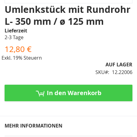
Zum
Umlenkstück mit Rundrohr
Anfang
L- 350 mm / ø 125 mm
der
Bildergalerie
Lieferzeit
springen
2-3 Tage
12,80 €
Exkl. 19% Steuern
AUF LAGER
SKU
12.22006
In den Warenkorb
MEHR INFORMATIONEN