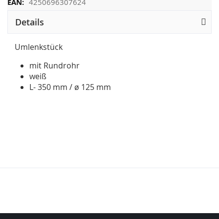
4250696307624
Details
Umlenkstück
mit Rundrohr
weiß
L- 350 mm / ø 125 mm