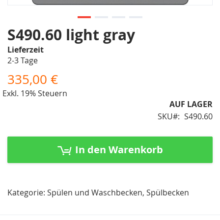
Zum
S490.60 light gray
Anfang
Lieferzeit
der
2-3 Tage
Bildergalerie
springen
335,00 €
Exkl. 19% Steuern
AUF LAGER
SKU
S490.60
In den Warenkorb
Kategorie: Spülen und Waschbecken, Spülbecken