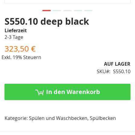
Zum
S550.10 deep black
Anfang
Lieferzeit
der
2-3 Tage
Bildergalerie
springen
323,50 €
Exkl. 19% Steuern
AUF LAGER
SKU
S550.10
In den Warenkorb
Kategorie: Spülen und Waschbecken, Spülbecken