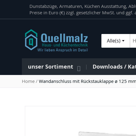
Direkt
Dunstabzüge, Armaturen, Küchen Ausstattung, Ablu
zum
Preise in Euro (€) zzgl. gesetzlicher MwSt. und ggf
Inhalt
Alle(s)
Su
unser Sortiment
Downloads / Ka
Home
Wandanschluss mit Rückstauklappe ø 125 m
Zum
Ende
der
Bildergalerie
springen