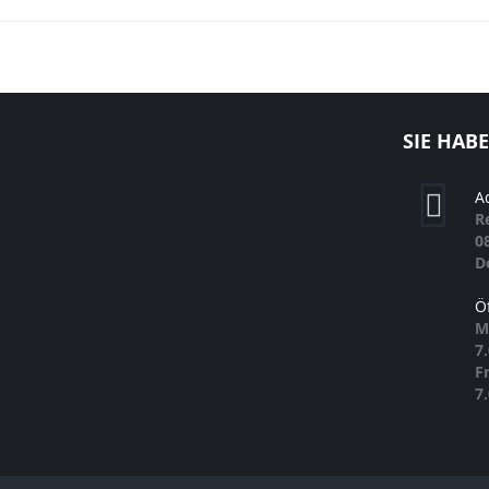
SIE HAB
A
R
0
D
Ö
M
7
F
7