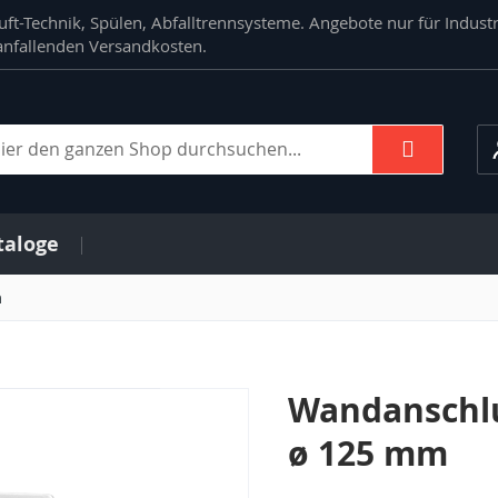
ft-Technik, Spülen, Abfalltrennsysteme. Angebote nur für Indust
. anfallenden Versandkosten.
Suche
che
taloge
m
Wandanschlu
ø 125 mm