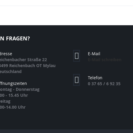
EN FRAGEN?
dresse
E-Mail
eichenbacher Straße 22
E-Mail schreiben
8499 Reichenbach OT Mylau
eutschland
Telefon
ffnungszeiten
0 37 65 / 6 92 35
ontag - Donnerstag
.00 - 15.45 Uhr
reitag
.00-14.00 Uhr