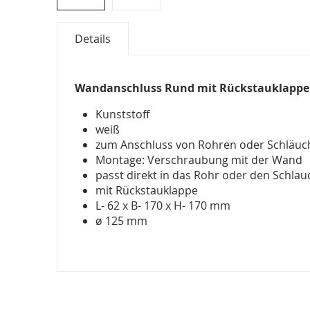
Zum
Details
Anfang
der
Bildergalerie
springen
Wandanschluss Rund mit Rückstauklappe
Kunststoff
weiß
zum Anschluss von Rohren oder Schläu
Montage: Verschraubung mit der Wand
passt direkt in das Rohr oder den Schlau
mit Rückstauklappe
L- 62 x B- 170 x H- 170 mm
ø 125 mm