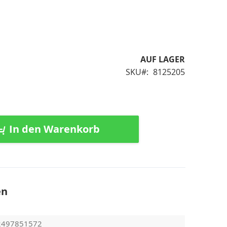
AUF LAGER
SKU
8125205
In den Warenkorb
en
2497851572